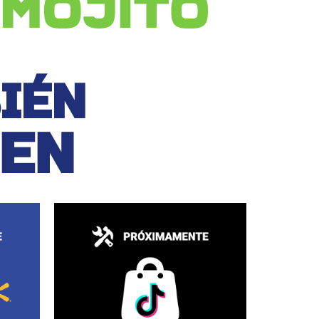
IÉN
 EN