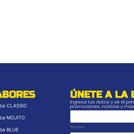
ABORES
ÚNETE A LA
Ingresa tus datos y sé el pr
ba CLASSIC
promociones, noticias y más
*
*
ba MOJITO
Nombre
ba BLUE