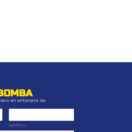
 BOMBA
imero en enterarte de
.
Apellidos