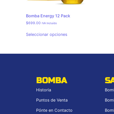
Bomba Energy 12 Pack
$
699.00
IVA Incluído
Seleccionar opciones
BOMBA
S
Historia
Bom
Puntos de Venta
Bom
Pónte en Contacto
Bom